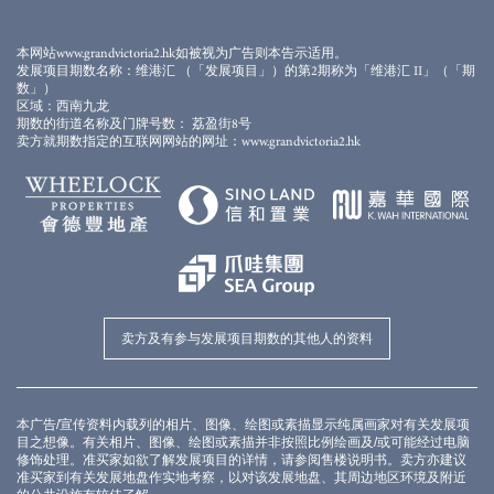
相片乃于2023年5月10日拍摄于发展项目期数附近上空，并经电脑修饰处理，发展项目期
数之大概外观以电脑模效果合成加入并经电脑修饰处理，并非作展示发展项目期数或其
任何部分最后完成之外观或其景观，一切仅供参考。发展项目期数四周将会有其他建成
本网站www.grandvictoria2.hk如被视为广告则本告示适用。
及/或未建成之建筑物及/或设施，且区内、周边环境、建筑物及设施会不时改变，卖方对
发展项目期数名称：维港汇 （「发展项目」）的第2期称为「维港汇 II」（「期
发展项目期数区内、周边环境、建筑物及设施并不作出不论明示或隐含之要约、陈述、
数」）
承诺或保证。相片内的装置、装修物料、设备、装饰物、植物、园景及其他物件等及其
区域：西南九龙
展示之景观不一定会在发展项目期数或其附近环境出现，并不构成任何卖方就发展项目
期数的街道名称及门牌号数： 荔盈街8号
期数、其周边环境、建筑物及设施不论明示或隐含之要约、承诺、陈述或保证。卖方亦
卖方就期数指定的互联网网站的网址：www.grandvictoria2.hk
建议准买家到发展项目期数作实地考察，以对该发展项目期数、其周边地区环境及附近
的公共设施有较佳了解。有关发展项目期数的详细资料，请参阅售楼说明书。
卖方及有参与发展项目期数的其他人的资料
本广告/宣传资料内载列的相片、图像、绘图或素描显示纯属画家对有关发展项
目之想像。有关相片、图像、绘图或素描并非按照比例绘画及/或可能经过电脑
修饰处理。准买家如欲了解发展项目的详情，请参阅售楼说明书。卖方亦建议
准买家到有关发展地盘作实地考察，以对该发展地盘、其周边地区环境及附近