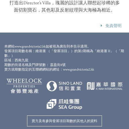
打造出Director’s Villa，瑰麗的設計讓人聯想起珍稀的多
面切割寶石，其色彩及反射紋理與大海極為相近。
免責聲明
資料於2020年10月22日擷取自Champalimaud Design網站
(
https://www.champalimaud.design/
)，賣方不保證上述網頁是否最新修訂
本網站www.grandvictoria2.hk如被視為廣告則本告示適用。
版及其準確性。
發展項目期數名稱：維港滙 （「發展項目」）的第2期稱為「維港滙 II」（「期
數」）
區域：西南九龍
期數的街道名稱及門牌號數： 荔盈街8號
賣方就期數指定的互聯網網站的網址：www.grandvictoria2.hk
賣方及有參與發展項目期數的其他人的資料