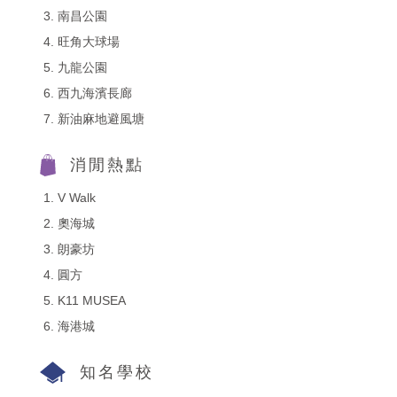
南昌公園
旺角大球場
九龍公園
西九海濱長廊
新油麻地避風塘
消閒熱點
V Walk
奧海城
朗豪坊
圓方
K11 MUSEA
海港城
知名學校