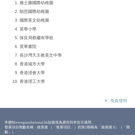
雅士圖國際幼稚園
朗思國際幼稚園
國際英文幼稚園
英華小學
保良局蔡繼有學校
英華書院
長沙灣天主教英文中學
香港城市大學
香港浸會大學
香港理工大學
免責聲明
此圖所顯示之發展項目及/或期數位置、區域、商場、設施、地點、車
站位置、幹道及交通網絡等經簡化處理及不按比例繪製，圖中一切資
本網站www.grandvictoria2.hk如被視為廣告則本告示適用。
料僅供參考，並以政府及相關機構不時公佈或決定為準。此圖並不反
發展項目期數名稱：維港滙 （「發展項目」）的第2期稱為「維港滙 II」（「期
映發展項目及/或期數位置、地盤大小、設計、外觀、高度及與各區
數」）
域、商場、設施、地點、車站位置、幹道及交通網絡等的實際距離。