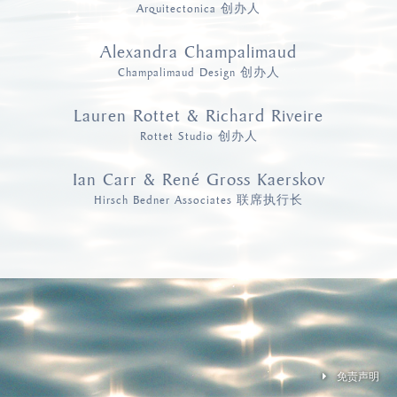
Arquitectonica 创办人
Alexandra Champalimaud
Champalimaud Design 创办人
Lauren Rottet & Richard Riveire
Rottet Studio 创办人
Ian Carr & René Gross Kaerskov
Hirsch Bedner Associates 联席执行长
免责声明