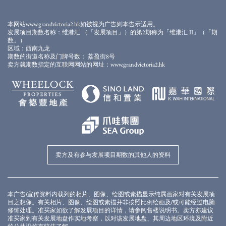
以上库存图片/影片并非于发展项目及/或期数之任何部份或其附近拍摄，并经电脑合成及
修饰处理。库存图片/影片并不展示发展项目及/或期数的最终状态、景观、设施、周边建
筑物及环境，亦与发展项目及/或期数无关。相关库存图片/影片并不构成亦不得诠释成任
本网站www.grandvictoria2.hk如被视为广告则本告示适用。
何不论明示或隐含之要约、 陈述、契约、承诺或合同条款（不论是否与景观有关）。详
发展项目期数名称：维港汇 （「发展项目」）的第2期称为「维港汇 II」（「期
情请参閲售楼説明书。
数」）
区域：西南九龙
期数的街道名称及门牌号数： 荔盈街8号
卖方就期数指定的互联网网站的网址：www.grandvictoria2.hk
卖方及有参与发展项目期数的其他人的资料
本广告/宣传资料内载列的相片、图像、绘图或素描显示纯属画家对有关发展项
目之想像。有关相片、图像、绘图或素描并非按照比例绘画及/或可能经过电脑
修饰处理。准买家如欲了解发展项目的详情，请参阅售楼说明书。卖方亦建议
准买家到有关发展地盘作实地考察，以对该发展地盘、其周边地区环境及附近