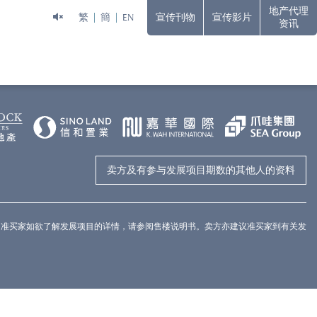
地产代理
繁
簡
EN
宣传刊物
宣传影片
资讯
免责声明
WORLD-CLASS HARBOURFRONT LIVING
或其任何部分最后完成之外观或其景观，一切仅供参考。发展项目四周将
示或隐含之要约、陈述、承诺或保证。相片内的装置、装修物料、设
明示或隐含之要约、承诺、陈述或保证。卖方亦建议准买家到发展项目
卖方及有参与发展项目期数的其他人的资料
。准买家如欲了解发展项目的详情，请参阅售楼说明书。卖方亦建议准买家到有关发