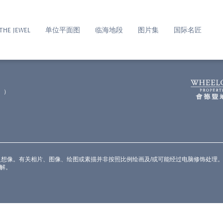
THE JEWEL
单位平面图
临海地段
图片集
国际名匠
，发展项目之大概外观以电脑模效果合成加入并经电脑修饰处理，并非作展示发展项目
物及设施会不时改变，卖方对发展项目区内、周边环境、建筑物及设施并不作出不论明
」）
或其附近环境出现，并不构成任何卖方就发展项目、其周边环境、建筑物及设施不论
解。有关发展项目的详细资料，请参阅售楼说明书。
之想像。有关相片、图像、绘图或素描并非按照比例绘画及/或可能经过电脑修饰处理
解。