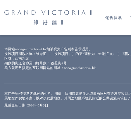
销售资讯
相片乃于2023年8月15日拍摄于发展项目附近上空，并经电脑修饰处理
本网站www.grandvictoria2.hk如被视为广告则本告示适用。
会有其他建成及/或未建成之建筑物及/或设施，且区内、周边环境、建筑
发展项目期数名称：维港汇 （「发展项目」）的第2期称为「维港汇 II」（「期数
备、装饰物、植物、园景及其他物件等及其展示之景观不一定会在发展项目
区域：西南九龙
作实地考察，以对该发展项目、其周边地区环境及附近的公共设施有较佳了
期数的街道名称及门牌号数： 荔盈街8号
卖方就期数指定的互联网网站的网址：www.grandvictoria2.hk
本广告/宣传资料内载列的相片、图像、绘图或素描显示纯属画家对有关发展项目
展地盘作实地考察，以对该发展地盘、其周边地区环境及附近的公共设施有较佳了
最后更新日期: 2026年6月3日