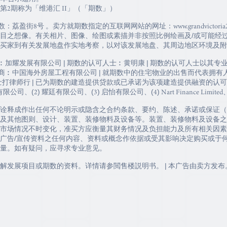
2期称为「维港汇 II」（「期数」）
盈街8号 。卖方就期数指定的互联网网站的网址：www.grandvictoria
目之想像。有关相片、图像、绘图或素描并非按照比例绘画及/或可能经
买家到有关发展地盘作实地考察，以对该发展地盘、其周边地区环境及附
司︰加耀发展有限公司 | 期数的认可人士︰黄明康 | 期数的认可人士以其
建商︰中国海外房屋工程有限公司 | 就期数中的住宅物业的出售而代表拥有
 孖士打律师行 | 已为期数的建造提供贷款或已承诺为该项建造提供融资的认
廷有限公司、(3) 启怡有限公司、(4) Nart Finance Limited、(5) Fortun
诠释成作出任何不论明示或隐含之合约条款、要约、陈述、承诺或保证（
及其他图则、设计、装置、装修物料及设备等。装置、装修物料及设备之
市场情况不时变化，准买方应衡量其财务情况及负担能力及所有相关因素
广告/宣传资料之任何内容、资料或概念作依据或受其影响决定购买或于
量。如有疑问，应寻求专业意见。
解发展项目或期数的资料。详情请参閲售楼説明书。 | 本广告由卖方发布