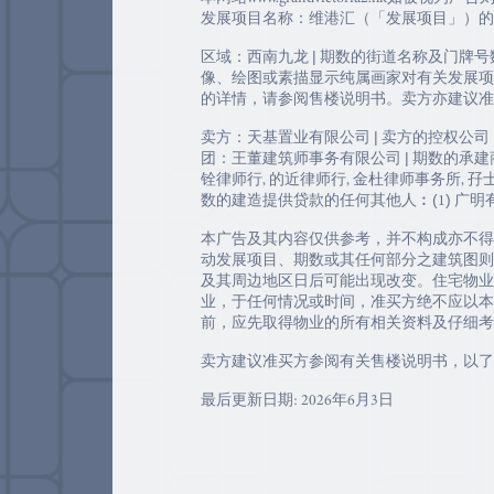
发展项目名称：维港汇（「发展项目」）的第
区域：西南九龙 | 期数的街道名称及门牌号数：荔
像、绘图或素描显示纯属画家对有关发展项
的详情，请参阅售楼说明书。卖方亦建议准
卖方：天基置业有限公司 | 卖方的控权公
团：王董建筑师事务有限公司 | 期数的承
铨律师行, 的近律师行, 金杜律师事务所,
数的建造提供贷款的任何其他人︰(1) 广明有限公司、(2) 耀
本广告及其内容仅供参考，并不构成亦不得
动发展项目、期数或其任何部分之建筑图则
及其周边地区日后可能出现改变。住宅物业
业，于任何情况或时间，准买方绝不应以本
前，应先取得物业的所有相关资料及仔细考
卖方建议准买方参阅有关售楼说明书，以了
最后更新日期: 2026年6月3日