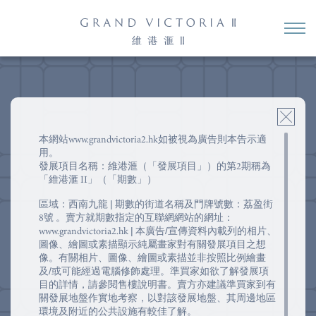
本網站www.grandvictoria2.hk如被視為廣告則本告示適
用。
發展項目名稱：維港滙（「發展項目」）的第2期稱為
「維港滙 II」（「期數」）
區域：西南九龍 | 期數的街道名稱及門牌號數：荔盈街
8號 。賣方就期數指定的互聯網網站的網址：
www.grandvictoria2.hk | 本廣告/宣傳資料內載列的相片、
圖像、繪圖或素描顯示純屬畫家對有關發展項目之想
像。有關相片、圖像、繪圖或素描並非按照比例繪畫
及/或可能經過電腦修飾處理。準買家如欲了解發展項
目的詳情，請參閱售樓說明書。賣方亦建議準買家到有
關發展地盤作實地考察，以對該發展地盤、其周邊地區
環境及附近的公共設施有較佳了解。