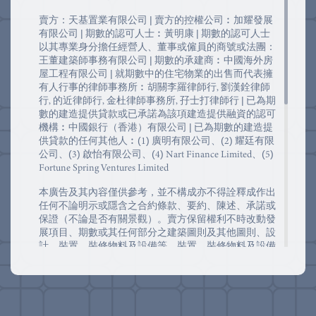
賣方：天基置業有限公司 | 賣方的控權公司︰加耀發展
有限公司 | 期數的認可人士︰黃明康 | 期數的認可人士
以其專業身分擔任經營人、董事或僱員的商號或法團：
王董建築師事務有限公司 | 期數的承建商︰中國海外房
屋工程有限公司 | 就期數中的住宅物業的出售而代表擁
有人行事的律師事務所︰胡關李羅律師行, 劉漢銓律師
行, 的近律師行, 金杜律師事務所, 孖士打律師行 | 已為期
數的建造提供貸款或已承諾為該項建造提供融資的認可
機構︰中國銀行（香港）有限公司 | 已為期數的建造提
供貸款的任何其他人︰(1) 廣明有限公司、(2) 耀廷有限
公司、(3) 啟怡有限公司、(4) Nart Finance Limited、(5)
Fortune Spring Ventures Limited
本廣告及其內容僅供參考，並不構成亦不得詮釋成作出
任何不論明示或隱含之合約條款、要約、陳述、承諾或
保證（不論是否有關景觀）。賣方保留權利不時改動發
展項目、期數或其任何部分之建築圖則及其他圖則、設
計、裝置、裝修物料及設備等。裝置、裝修物料及設備
之提供以買賣合約條款作準。發展項目、期數及其周邊
地區日後可能出現改變。住宅物業市場情況不時變化，
準買方應衡量其財務情況及負擔能力及所有相關因素方
作出決定購買或於何時購買任何住宅物業，於任何情況
或時間，準買方絕不應以本廣告/宣傳資料之任何內