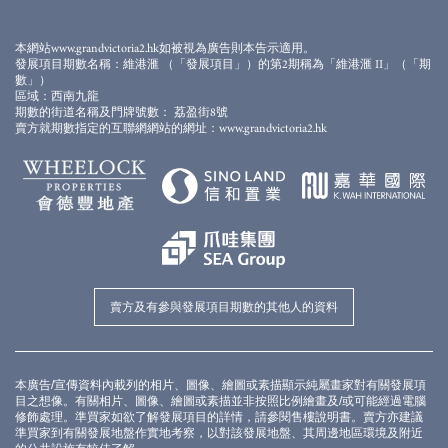
容、資料或概念作依據或受其影響決定購買或於何時購
買任何住宅物業。在作出購買決定前，應先取得物業的
本網站www.grandvictoria2.hk如被視為廣告則本告示適用。
所有相關資料及仔細考量。如有疑問，應尋求專業意
發展項目期數名稱：維港滙 （「發展項目」）的第2期稱為「維港滙 II」（「期
見。
數」）
區域：西南九龍
賣方建議準買方參閱有關售樓說明書，以了解發展項目
期數的街道名稱及門牌號數： 荔盈街8號
或期數的資料。詳情請參閲售樓説明書。 | 本廣告由賣
賣方就期數指定的互聯網網站的網址：www.grandvictoria2.hk
方發布。
最後更新日期: 2026年6月3日
賣方及有參與發展項目期數的其他人的資料
本廣告/宣傳資料內載列的相片、圖像、繪圖或素描顯示純屬畫家對有關發展項
目之想像。有關相片、圖像、繪圖或素描並非按照比例繪畫及/或可能經過電腦
修飾處理。準買家如欲了解發展項目的詳情，請參閱售樓說明書。賣方亦建議
準買家到有關發展地盤作實地考察，以對該發展地盤、其周邊地區環境及附近