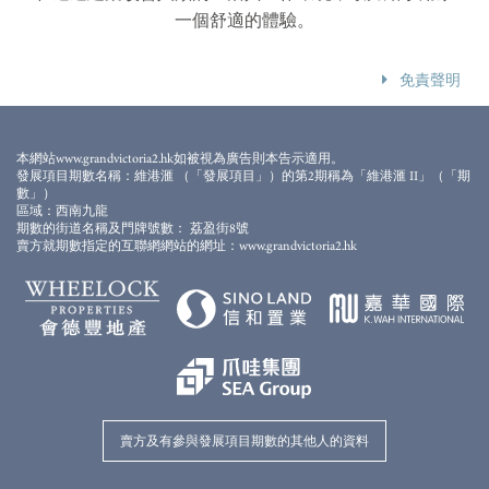
一個舒適的體驗。
免責聲明
資料於2020年10月22日擷取自Rottet Studio網站
(
https://www.rottetstudio.com/about
)，賣方不保證上述網頁是否最新修訂
本網站www.grandvictoria2.hk如被視為廣告則本告示適用。
版及其準確性。
發展項目期數名稱：維港滙 （「發展項目」）的第2期稱為「維港滙 II」（「期
數」）
區域：西南九龍
期數的街道名稱及門牌號數： 荔盈街8號
賣方就期數指定的互聯網網站的網址：www.grandvictoria2.hk
賣方及有參與發展項目期數的其他人的資料