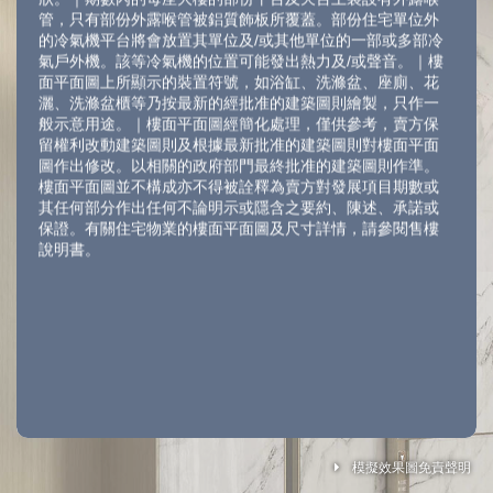
管，只有部份外露喉管被鋁質飾板所覆蓋。部份住宅單位外
的冷氣機平台將會放置其單位及/或其他單位的一部或多部冷
氣戶外機。該等冷氣機的位置可能發出熱力及/或聲音。｜樓
面平面圖上所顯示的裝置符號，如浴缸、洗滌盆、座廁、花
灑、洗滌盆櫃等乃按最新的經批准的建築圖則繪製，只作一
般示意用途。｜樓面平面圖經簡化處理，僅供參考，賣方保
留權利改動建築圖則及根據最新批准的建築圖則對樓面平面
圖作出修改。以相關的政府部門最終批准的建築圖則作準。
樓面平面圖並不構成亦不得被詮釋為賣方對發展項目期數或
其任何部分作出任何不論明示或隱含之要約、陳述、承諾或
保證。有關住宅物業的樓面平面圖及尺寸詳情，請參閱售樓
說明書。
Legend 圖例
模擬效果圖免責聲明