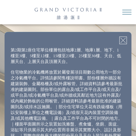
2房＋儲物房
3房1套＋多功能房連洗手間
4房1套＋多功能房連洗手間
3房1套＋儲物房（開放式廚房）
4房2套＋多功能房連洗手間
第2期第2座住宅單位樓層包括地庫2層、地庫1層、地下、1
樓至3樓、5樓至12樓、15樓至23樓、25樓至30樓、天台、低
第2座 18 樓 B 室
層天台、上層天台及頂層天台。
*
實用面積
:
741
平方呎
住宅物業的冷氣機將放置於屬發展項目期數公用地方一部分
之冷氣機平台。詳情請參閱售樓說明書。部份樓層外牆設有
建築裝飾、金屬格柵及/或外露喉管。詳細資料請參考最新批
准的建築圖則。部份單位的露台及/或工作平台及/或天台及/
或平台及/或冷氣機平台及/或外牆或其鄰近地方設有外露及/
或內藏於飾板的公用喉管。詳細資料請參考最新批准的建築
圖則及/或排水設施圖。｜部分住宅單位天花有跌級樓板（用
以安裝樓上單位之機電設備）及/或假天花內裝置空調裝備
及/或其他機電設備。｜露台及工作平台為不可封閉的地方。
｜樓面平面圖所示之裝置如洗滌盤、煮食爐、坐廁、面盆、
浴缸等只供展示其大約位置而非展示其實際大小、設計及形
狀。｜期數內的每座大樓的部份平台及天台上裝設有外露喉