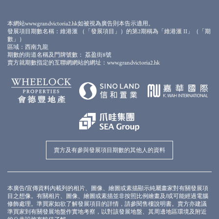
此畫面顯示的模擬效果圖經電腦合成及修飾處理，僅供參考。本發展項目期數仍在興建
中。模擬效果圖僅作顯示會所落成後的大概外觀之用，並不反映會所落成後的實際景
觀、外觀或周邊環境。模擬效果圖及上述的設施、裝置、裝修物料、設備、裝飾物、植
本網站www.grandvictoria2.hk如被視為廣告則本告示適用。
物、園景及其他物件等未必會在落成後的發展項目期數或其附近出現。模擬效果圖内的
發展項目期數名稱：維港滙 （「發展項目」）的第2期稱為「維港滙 II」（「期
顔色、用料、裝置、裝修物料、設備、裝飾物、植物、園景及其他物件等並非交樓標
數」）
準，未必會在實際發展項目期數或其任何部分出現。發展項目期數外牆、平台及天台可
區域：西南九龍
能存在之喉管、管綫、冷氣機及格柵等及周邊環境及建築物並無完全顯示。賣方建議準
期數的街道名稱及門牌號數： 荔盈街8號
買家到有關發展地盤作實地考察，以對該發展地盤、其周邊地區環境及附近的公共設施
賣方就期數指定的互聯網網站的網址：www.grandvictoria2.hk
有較佳了解。模擬效果圖及本廣告/宣傳資料並不構成亦不得被詮釋成賣方就發展項目期
數或其任何部分作出任何不論明示或隱含的要約、陳述、承諾或保證。賣方保留權利不
時改動建築物圖則及其他圖則，發展項目及/或期數之設計以政府相關部門取後批准之圖
則為準。
*
每個住宅物業的實用面積以及構成住宅物業的一部份的範圍內的露台、工作平台及陽台
（如有）之樓面面積，是按照《一手住宅物業銷售條例》第8條計算得出的。在構成住宅
物業的一部份的範圍內的其他指明項目（如有）的面積 （不計算入實用面積），是按照
《一手住宅物業銷售條例》附表2第2部計算得出的。實用面積及其他指明項目的面積
（不計算入實用面積）的詳情，請參閱售樓說明書。
圖則經簡化處理，僅供參考，賣方保留權利改動建築圖則及其他圖則。期數及發展項目
的設計以相關政府部門批准作準。有關各住宅物業的呎寸，詳情請參閱售樓說明書。賣
方亦建議準買家到有關發展地盤作實地考察，以對發展項目地盤、其周邊地區環境及附
賣方及有參與發展項目期數的其他人的資料
近的公共設施有較佳了解。
本廣告/宣傳資料內載列的相片、圖像、繪圖或素描顯示純屬畫家對有關發展項
目之想像。有關相片、圖像、繪圖或素描並非按照比例繪畫及/或可能經過電腦
修飾處理。準買家如欲了解發展項目的詳情，請參閱售樓說明書。賣方亦建議
準買家到有關發展地盤作實地考察，以對該發展地盤、其周邊地區環境及附近