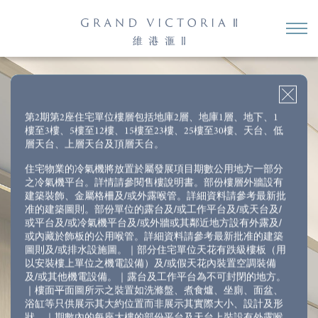
2房＋儲物房
3房1套＋儲物房（開放式廚房）
3房1套＋多功能房連洗手間
4房1套＋多功能房連洗手間
4房2套＋多功能房連洗手間
第2期第2座住宅單位樓層包括地庫2層、地庫1層、地下、1
樓至3樓、5樓至12樓、15樓至23樓、25樓至30樓、天台、低
第2座18樓A室
層天台、上層天台及頂層天台。
*
實用面積
:
1,001
平方呎
住宅物業的冷氣機將放置於屬發展項目期數公用地方一部分
之冷氣機平台。詳情請參閱售樓說明書。部份樓層外牆設有
建築裝飾、金屬格柵及/或外露喉管。詳細資料請參考最新批
准的建築圖則。部份單位的露台及/或工作平台及/或天台及/
或平台及/或冷氣機平台及/或外牆或其鄰近地方設有外露及/
或內藏於飾板的公用喉管。詳細資料請參考最新批准的建築
圖則及/或排水設施圖。｜部分住宅單位天花有跌級樓板（用
以安裝樓上單位之機電設備）及/或假天花內裝置空調裝備
及/或其他機電設備。｜露台及工作平台為不可封閉的地方。
｜樓面平面圖所示之裝置如洗滌盤、煮食爐、坐廁、面盆、
浴缸等只供展示其大約位置而非展示其實際大小、設計及形
狀。｜期數內的每座大樓的部份平台及天台上裝設有外露喉