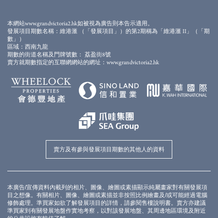
此畫面顯示的模擬效果圖經電腦合成及修飾處理，僅供參考。本發展項目期數仍在興建
中。模擬效果圖僅作顯示會所落成後的大概外觀之用，並不反映會所落成後的實際景
觀、外觀或周邊環境。模擬效果圖及上述的設施、裝置、裝修物料、設備、裝飾物、植
本網站www.grandvictoria2.hk如被視為廣告則本告示適用。
物、園景及其他物件等未必會在落成後的發展項目期數或其附近出現。模擬效果圖内的
發展項目期數名稱：維港滙 （「發展項目」）的第2期稱為「維港滙 II」（「期
顔色、用料、裝置、裝修物料、設備、裝飾物、植物、園景及其他物件等並非交樓標
數」）
準，未必會在實際發展項目期數或其任何部分出現。發展項目期數外牆、平台及天台可
區域：西南九龍
能存在之喉管、管綫、冷氣機及格柵等及周邊環境及建築物並無完全顯示。賣方建議準
期數的街道名稱及門牌號數： 荔盈街8號
買家到有關發展地盤作實地考察，以對該發展地盤、其周邊地區環境及附近的公共設施
賣方就期數指定的互聯網網站的網址：www.grandvictoria2.hk
有較佳了解。模擬效果圖及本廣告/宣傳資料並不構成亦不得被詮釋成賣方就發展項目期
數或其任何部分作出任何不論明示或隱含的要約、陳述、承諾或保證。賣方保留權利不
時改動建築物圖則及其他圖則，發展項目及/或期數之設計以政府相關部門取後批准之圖
則為準。
*
每個住宅物業的實用面積以及構成住宅物業的一部份的範圍內的露台、工作平台及陽台
（如有）之樓面面積，是按照《一手住宅物業銷售條例》第8條計算得出的。在構成住宅
物業的一部份的範圍內的其他指明項目（如有）的面積 （不計算入實用面積），是按照
《一手住宅物業銷售條例》附表2第2部計算得出的。實用面積及其他指明項目的面積
（不計算入實用面積）的詳情，請參閱售樓說明書。
圖則經簡化處理，僅供參考，賣方保留權利改動建築圖則及其他圖則。期數及發展項目
的設計以相關政府部門批准作準。有關各住宅物業的呎寸，詳情請參閱售樓說明書。賣
方亦建議準買家到有關發展地盤作實地考察，以對發展項目地盤、其周邊地區環境及附
賣方及有參與發展項目期數的其他人的資料
近的公共設施有較佳了解。
本廣告/宣傳資料內載列的相片、圖像、繪圖或素描顯示純屬畫家對有關發展項
目之想像。有關相片、圖像、繪圖或素描並非按照比例繪畫及/或可能經過電腦
修飾處理。準買家如欲了解發展項目的詳情，請參閱售樓說明書。賣方亦建議
準買家到有關發展地盤作實地考察，以對該發展地盤、其周邊地區環境及附近