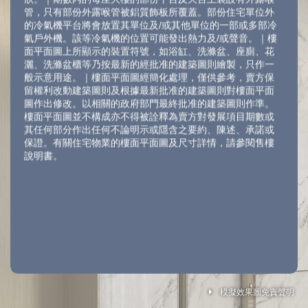
管，只有部份外露喉管被鋁質飾板所覆蓋。部份住宅單位外
的冷氣機平台將會放置其單位及/或其他單位的一部或多部冷
氣戶外機。該等冷氣機的位置可能發出熱力及/或聲音。｜樓
面平面圖上所顯示的裝置符號，如浴缸、洗滌盆、座廁、花
灑、洗滌盆櫃等乃按最新的經批准的建築圖則繪製，只作一
般示意用途。｜樓面平面圖經簡化處理，僅供參考，賣方保
留權利改動建築圖則及根據最新批准的建築圖則對樓面平面
圖作出修改。以相關的政府部門最終批准的建築圖則作準。
樓面平面圖並不構成亦不得被詮釋為賣方對發展項目期數或
其任何部分作出任何不論明示或隱含之要約、陳述、承諾或
保證。有關住宅物業的樓面平面圖及尺寸詳情，請參閱售樓
說明書。
Legend 圖例
模擬效果圖免責聲明