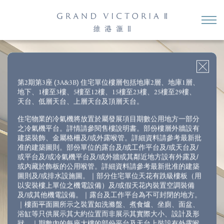
3房1套＋儲物房（開放式廚房）
3房1套＋多功能房連洗手間
4房1套＋多功能房連洗手間
開放式單位
4房2套＋多功能房連洗手間
第2期第3座 (3A&3B) 住宅單位樓層包括地庫2層、地庫1層、
地下、1樓至3樓、5樓至12樓、15樓至23樓、25樓至29樓、
第3座（3B）18 樓 G 室
天台、低層天台、上層天台及頂層天台。
*
實用面積
:
278
平方呎
住宅物業的冷氣機將放置於屬發展項目期數公用地方一部分
之冷氣機平台。詳情請參閱售樓說明書。部份樓層外牆設有
建築裝飾、金屬格柵及/或外露喉管。詳細資料請參考最新批
准的建築圖則。部份單位的露台及/或工作平台及/或天台及/
或平台及/或冷氣機平台及/或外牆或其鄰近地方設有外露及/
或內藏於飾板的公用喉管。詳細資料請參考最新批准的建築
圖則及/或排水設施圖。｜部分住宅單位天花有跌級樓板（用
以安裝樓上單位之機電設備）及/或假天花內裝置空調裝備
及/或其他機電設備。｜露台及工作平台為不可封閉的地方。
｜樓面平面圖所示之裝置如洗滌盤、煮食爐、坐廁、面盆、
浴缸等只供展示其大約位置而非展示其實際大小、設計及形
狀。｜期數內的每座大樓的部份平台及天台上裝設有外露喉