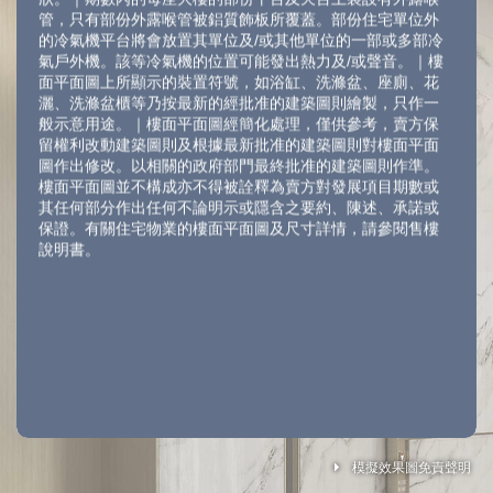
管，只有部份外露喉管被鋁質飾板所覆蓋。部份住宅單位外
的冷氣機平台將會放置其單位及/或其他單位的一部或多部冷
氣戶外機。該等冷氣機的位置可能發出熱力及/或聲音。｜樓
面平面圖上所顯示的裝置符號，如浴缸、洗滌盆、座廁、花
灑、洗滌盆櫃等乃按最新的經批准的建築圖則繪製，只作一
般示意用途。｜樓面平面圖經簡化處理，僅供參考，賣方保
留權利改動建築圖則及根據最新批准的建築圖則對樓面平面
圖作出修改。以相關的政府部門最終批准的建築圖則作準。
樓面平面圖並不構成亦不得被詮釋為賣方對發展項目期數或
其任何部分作出任何不論明示或隱含之要約、陳述、承諾或
保證。有關住宅物業的樓面平面圖及尺寸詳情，請參閱售樓
說明書。
Legend 圖例
模擬效果圖免責聲明