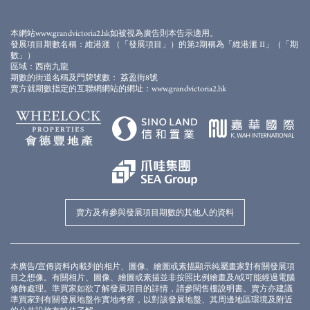
此畫面顯示的模擬效果圖經電腦合成及修飾處理，僅供參考。本發展項目期數仍在興建
中。模擬效果圖僅作顯示會所落成後的大概外觀之用，並不反映會所落成後的實際景
觀、外觀或周邊環境。模擬效果圖及上述的設施、裝置、裝修物料、設備、裝飾物、植
本網站www.grandvictoria2.hk如被視為廣告則本告示適用。
物、園景及其他物件等未必會在落成後的發展項目期數或其附近出現。模擬效果圖内的
發展項目期數名稱：維港滙 （「發展項目」）的第2期稱為「維港滙 II」（「期
顔色、用料、裝置、裝修物料、設備、裝飾物、植物、園景及其他物件等並非交樓標
數」）
準，未必會在實際發展項目期數或其任何部分出現。發展項目期數外牆、平台及天台可
區域：西南九龍
能存在之喉管、管綫、冷氣機及格柵等及周邊環境及建築物並無完全顯示。賣方建議準
期數的街道名稱及門牌號數： 荔盈街8號
買家到有關發展地盤作實地考察，以對該發展地盤、其周邊地區環境及附近的公共設施
賣方就期數指定的互聯網網站的網址：www.grandvictoria2.hk
有較佳了解。模擬效果圖及本廣告/宣傳資料並不構成亦不得被詮釋成賣方就發展項目期
數或其任何部分作出任何不論明示或隱含的要約、陳述、承諾或保證。賣方保留權利不
時改動建築物圖則及其他圖則，發展項目及/或期數之設計以政府相關部門取後批准之圖
則為準。
*
每個住宅物業的實用面積以及構成住宅物業的一部份的範圍內的露台、工作平台及陽台
（如有）之樓面面積，是按照《一手住宅物業銷售條例》第8條計算得出的。在構成住宅
物業的一部份的範圍內的其他指明項目（如有）的面積 （不計算入實用面積），是按照
《一手住宅物業銷售條例》附表2第2部計算得出的。實用面積及其他指明項目的面積
（不計算入實用面積）的詳情，請參閱售樓說明書。
圖則經簡化處理，僅供參考，賣方保留權利改動建築圖則及其他圖則。期數及發展項目
的設計以相關政府部門批准作準。有關各住宅物業的呎寸，詳情請參閱售樓說明書。賣
方亦建議準買家到有關發展地盤作實地考察，以對發展項目地盤、其周邊地區環境及附
賣方及有參與發展項目期數的其他人的資料
近的公共設施有較佳了解。
本廣告/宣傳資料內載列的相片、圖像、繪圖或素描顯示純屬畫家對有關發展項
目之想像。有關相片、圖像、繪圖或素描並非按照比例繪畫及/或可能經過電腦
修飾處理。準買家如欲了解發展項目的詳情，請參閱售樓說明書。賣方亦建議
準買家到有關發展地盤作實地考察，以對該發展地盤、其周邊地區環境及附近